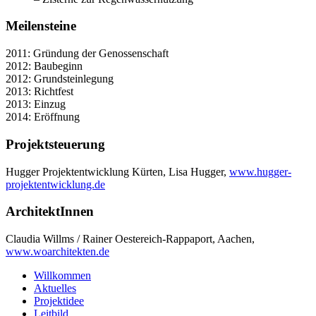
Meilensteine
2011: Gründung der Genossenschaft
2012: Baubeginn
2012: Grundsteinlegung
2013: Richtfest
2013: Einzug
2014: Eröffnung
Projektsteuerung
Hugger Projektentwicklung Kürten, Lisa Hugger,
www.hugger-
projektentwicklung.de
ArchitektInnen
Claudia Willms / Rainer Oestereich-Rappaport, Aachen,
www.woarchitekten.de
Willkommen
Aktuelles
Projektidee
Leitbild